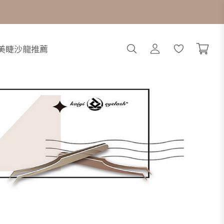
搜
會
美睫沙龍推薦
尋
員
中
心