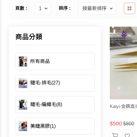
頁數 :
排序 :
商品分類
所有商品
睫毛-排毛(27)
睫毛-編織毛(8)
Kaiyi-金
$500
$800
美睫黑膠(1)
加
願