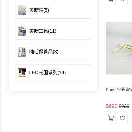
入
望
美睫夾(5)
購
清
美睫工具(11)
物
單
車
睫毛保養品(3)
LED光固系列(14)
Kaiyi-金
$690
$920
加
願
入
望