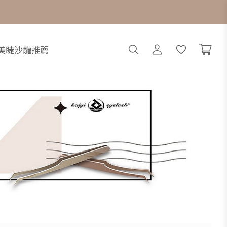
搜
會
美睫沙龍推薦
尋
員
中
心