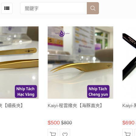
鶴直夾【細長夾】
Kaiyi-程雲撥夾【海豚直夾】
Kaiy
$500
$690
$800
加
願
加