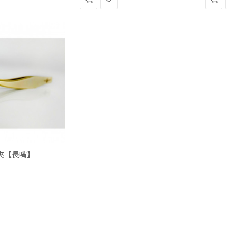
入
望
入
購
清
購
物
單
物
車
車
鶴彎夾【長嘴】