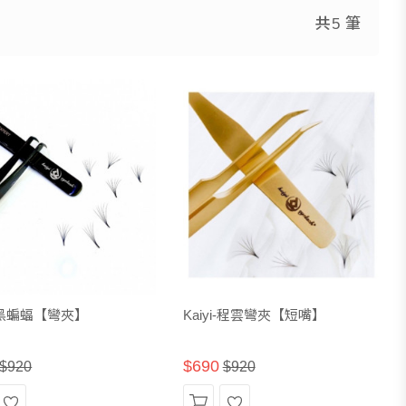
共5 筆
i-黑蝙蝠【彎夾】
Kaiyi-程雲彎夾【短嘴】
$690
$920
$920
願
加
願