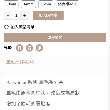
13mm
14mm
15mm
綜合版/MIX
-
+
加入購物車
加入願望清單
立即購買
分享:
產品規格與說明
Batwoman系列-扁毛系列🦇
扁毛由原本圓柱狀，改良成為扁狀
增加了睫毛的服貼度