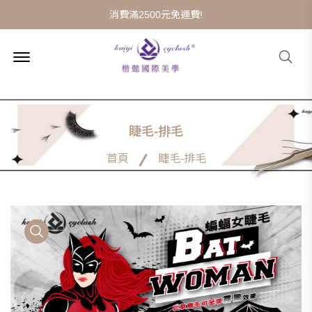
消費滿2500元免運費!
Menu
搜
Open
尋
睫毛-排毛
首頁
睫毛-排毛