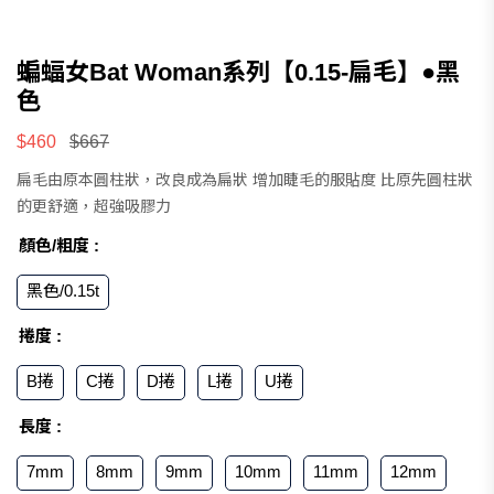
蝙蝠女Bat Woman系列【0.15-扁毛】●黑
色
$460
$667
扁毛由原本圓柱狀，改良成為扁狀 增加睫毛的服貼度 比原先圓柱狀
的更舒適，超強吸膠力
顏色/粗度 :
黑色/0.15t
捲度 :
B捲
C捲
D捲
L捲
U捲
長度 :
7mm
8mm
9mm
10mm
11mm
12mm