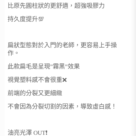
比原先圓柱狀的更舒適，超強吸膠力
持久度提升💯
扁狀型態對於入門的老師，更容易上手操
作。
此款扁毛是呈現”霧黑”效果
視覺塑料感不會很重❌
前端的分裂又更細緻
不會因為分裂切割的因素，導致虛白感！
油亮光澤 OUT❗️