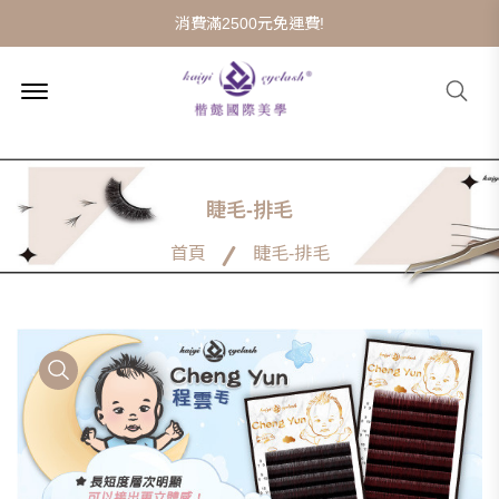
消費滿2500元免運費!
Menu
搜
Open
尋
睫毛-排毛
首頁
睫毛-排毛