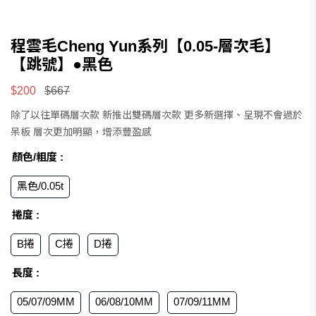
程雲毛Cheng Yun系列【0.05-層次毛】
【跳號】●黑色
$200
$667
除了以往單碼層次款 新推出雙碼層次款 更多新選擇、呈現不會過於
呆板 層次更加明顯，增添豐盈感
顏色/粗度 :
黑色/0.05t
捲度 :
B捲
C捲
D捲
長度 :
05/07/09MM
06/08/10MM
07/09/11MM